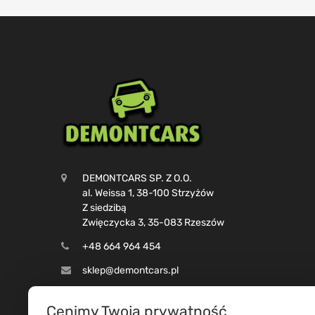
DEMONTCARS SP. Z O.O.
al. Weissa 1, 38-100 Strzyżów
Z siedzibą
Zwięczycka 3, 35-083 Rzeszów
+48 664 964 454
sklep@demontcars.pl
Pn-Pt 8:00 do 16:00
Cenimy Twoją prywatność
Sob 08:00 do 13:00