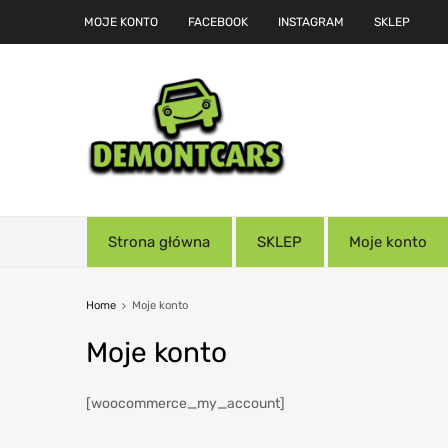
MOJE KONTO
FACEBOOK
INSTAGRAM
SKLEP
Strona główna
SKLEP
Moje konto
Home
Moje konto
Moje
konto
[woocommerce_my_account]